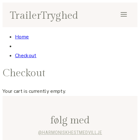
Fortsæt
TrailerTryghed
til
indhold
Home
Checkout
Checkout
Your cart is currently empty.
følg med
@HARMONISKHESTMEDVILLJE