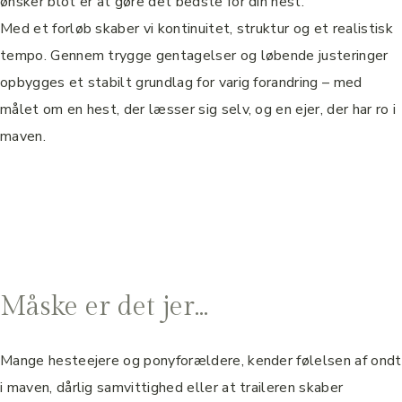
ønsker blot er at gøre det bedste for din hest.
Med et forløb skaber vi kontinuitet, struktur og et realistisk
tempo. Gennem trygge gentagelser og løbende justeringer
opbygges et stabilt grundlag for varig forandring – med
målet om en hest, der læsser sig selv, og en ejer, der har ro i
maven.
Måske er det jer…
Mange hesteejere og ponyforældere, kender følelsen af ondt
i maven, dårlig samvittighed eller at traileren skaber