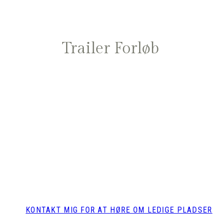
Trailer Forløb
JERES NÆSTE TRAILER KAPITEL
Er du klar til at slippe
usikkerheden og finde
hestevenlig tryghed?
KONTAKT MIG FOR AT HØRE OM LEDIGE PLADSER