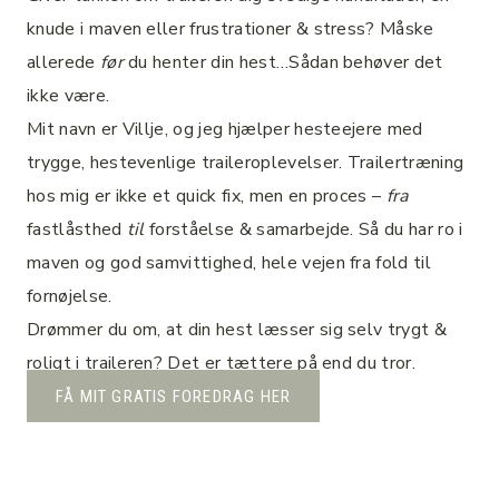
knude i maven eller frustrationer & stress? Måske
allerede
før
du henter din hest…Sådan behøver det
ikke være.
Mit navn er Villje, og jeg hjælper hesteejere med
trygge, hestevenlige traileroplevelser. Trailertræning
hos mig er ikke et quick fix, men en proces –
fra
fastlåsthed
til
forståelse & samarbejde. Så du har ro i
maven og god samvittighed, hele vejen fra fold til
fornøjelse.
Drømmer du om, at din hest læsser sig selv trygt &
roligt i traileren? Det er tættere på end du tror.
FÅ MIT GRATIS FOREDRAG HER
Gode traileroplevelser skabes med