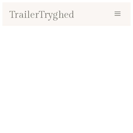
Fortsæt
TrailerTryghed
til
indhold