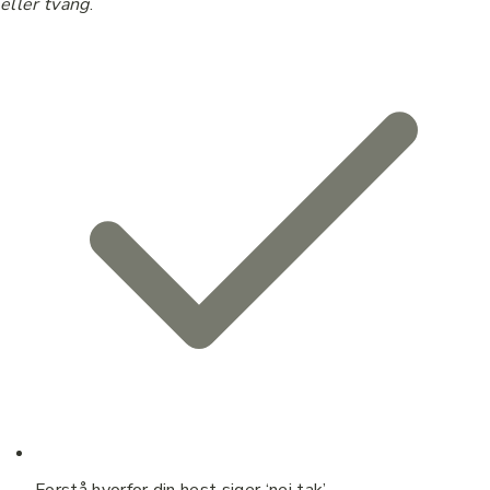
eller tvang
.
Forstå hvorfor din hest siger ‘nej tak’