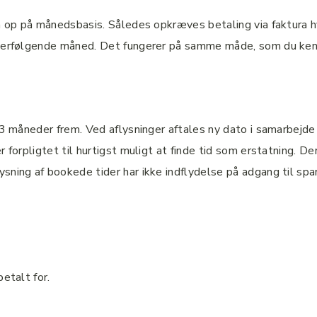
gen op på månedsbasis. Således opkræves betaling via faktura
efterfølgende måned. Det fungerer på samme måde, som du ke
3 måneder frem. Ved aflysninger aftales ny dato i samarbejde m
 forpligtet til hurtigst muligt at finde tid som erstatning. D
ning af bookede tider har ikke indflydelse på adgang til spar
etalt for.