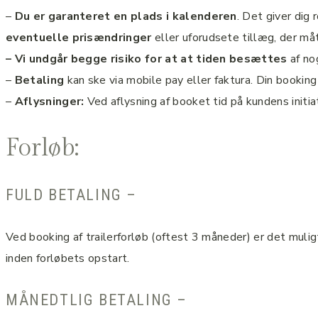
–
Du er garanteret en plads i kalenderen
. Det giver dig
eventuelle prisændringer
eller uforudsete tillæg, der m
–
Vi undgår begge risiko for at at tiden besættes
af no
–
Betaling
kan ske via mobile pay eller faktura. Din booking
–
Aflysninger:
Ved aflysning af booket tid på kundens initi
Forløb:
FULD BETALING –
Ved booking af trailerforløb (oftest 3 måneder) er det mul
inden forløbets opstart.
MÅNEDTLIG BETALING –