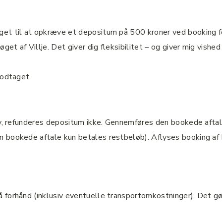
et til at opkræve et depositum på 500 kroner ved booking for
 af Villje. Det giver dig fleksibilitet – og giver mig vished o
modtaget.
tiv, refunderes depositum ikke. Gennemføres den bookede afta
n bookede aftale kun betales restbeløb). Aflyses booking af
 forhånd (inklusiv eventuelle transportomkostninger). Det gø