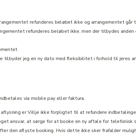
arrangementet refunderes beløbet ikke og arrangementet går t
rangementet refunderes beløbet ikke, men der tilbydes anden 
gementet.
 tilbyder jeg en ny dato med fleksibilitet i forhold til jeres 
dbetales via mobile pay eller faktura.
flysning er Villje ikke forpligtet til at refundere indbetalingen
get ansvar, at sørge for at booke en ny aftale for telefonisk 
efter den aflyste booking. Hvis dette ikke sker frafalder muli