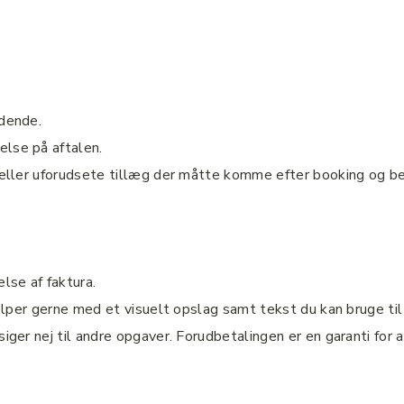
ndende.
else på aftalen.
r eller uforudsete tillæg der måtte komme efter booking og be
lse af faktura.
hjælper gerne med et visuelt opslag samt tekst du kan bruge ti
iger nej til andre opgaver. Forudbetalingen er en garanti for a