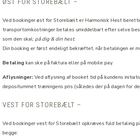
ØST FOR STOREBÆLT –
Ved bookinger øst for Storebælt er Harmonisk Hest berettig
transportomkostninger betales umiddelbart efter selve besøget
som den skal;
på dig & din hest
.
Din booking er først endeligt bekræftet, når betalingen er 
Betaling
kan ske på faktura eller på mobile pay.
Aflysninger:
Ved aflysning af booket tid på kundens initia
depositummet træningens pris (således der på dagen for de
VEST FOR STOREBÆLT –
Ved bookinger vest for Storebælt opkræves fuld betaling på
begge: