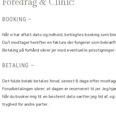
Foredrag & Clinic:
BOOKING –
Når vi har aftalt dato og indhold, betragtes booking som bi
Du/I modtager herefter en faktura der fungerer som bekræft
Betaling på forhånd sikrer jer mod eventuelle prisstigninge
BETALING –
Det fulde beløb betales forud, senest 8 dage efter modtage
Forudbetalingen sikrer, at dagen er reserveret til jer. Jeg 
Når du booker mig til en bestemt dato sætter jeg tid af, og s
tryghed for andre parter.