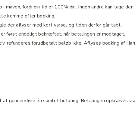
 ro i maven, fordi din tid er 100% din. Ingen andre kan tage d
åtte komme efter booking
.
gle der aflyser med kort varsel og tiden derfor går tabt.
 er først endeligt bekræftet, når betalingen er modtaget.
ativ, refunderes forudbetalt beløb ikke. Aflyses booking af H
igt at gennemføre én samlet betaling. Betalingen opkræves vi