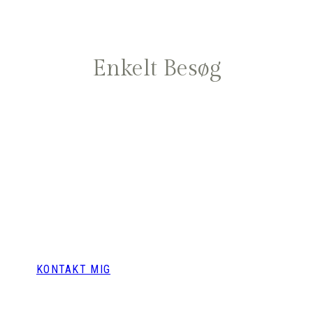
Enkelt Besøg
DEN GODE START
For dig der er ønsker
hestevenlig trailertræning
KONTAKT MIG