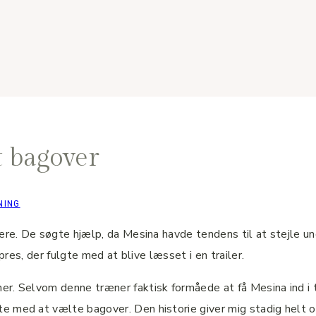
t bagover
NING
ere. De søgte hjælp, da Mesina havde tendens til at stejle un
 pres, der fulgte med at blive læsset i en trailer.
r. Selvom denne træner faktisk formåede at få Mesina ind i t
 med at vælte bagover. Den historie giver mig stadig helt ond