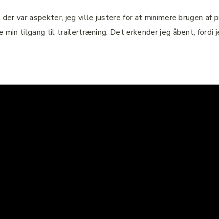
 der var aspekter, jeg ville justere for at minimere brugen af 
 min tilgang til trailertræning. Det erkender jeg åbent, fordi 