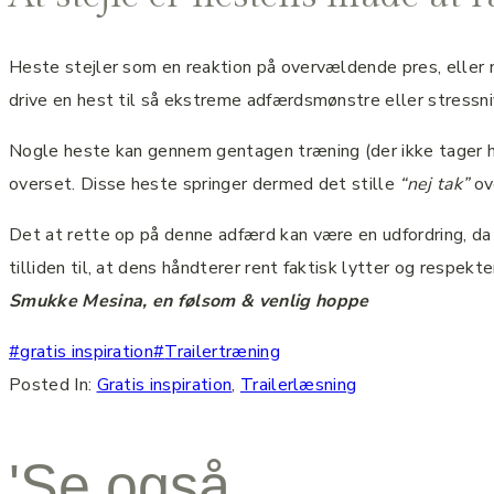
Heste stejler som en reaktion på overvældende pres, eller n
drive en hest til så ekstreme adfærdsmønstre eller stressnive
Nogle heste kan gennem gentagen træning (der ikke tager hens
overset. Disse heste springer dermed det stille
“nej tak”
ove
Det at rette op på denne adfærd kan være en udfordring, da
tilliden til, at dens håndterer rent faktisk lytter og respekt
Smukke Mesin
a, en følsom & venlig hoppe
Indlæg-
#
gratis inspiration
#
Trailertræning
tags:
Posted In:
Gratis inspiration
,
Trailerlæsning
'Se også...