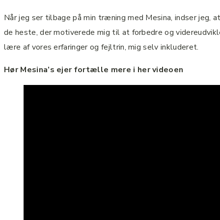
Når jeg ser tilbage på min træning med Mesina, indser jeg, at
de heste, der motiverede mig til at forbedre og videreudvikle
lære af vores erfaringer og fejltrin, mig selv inkluderet.
Hør Mesina’s ejer fortælle mere i her videoen