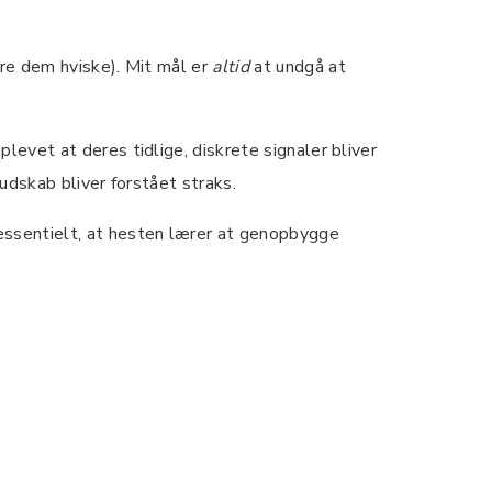
øre dem hviske). Mit mål er
altid
at undgå at
levet at deres tidlige, diskrete signaler bliver
 budskab bliver forstået straks.
 essentielt, at hesten lærer at genopbygge