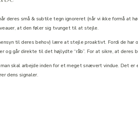
år deres små & subtile tegn ignoreret (når vi ikke formå at h
auer, at den føler sig tvunget til at stejle.
yn til deres behov) lære at stejle proaktivt. Fordi de har op
r og går direkte til det højlydte “råb”. For at sikre, at deres
 man skal arbejde inden for et meget snævert vindue. Det er
erer dens signaler.