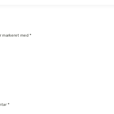
er markeret med
*
ntar
*