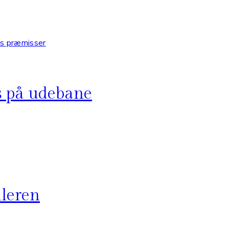
es på udebane
ileren