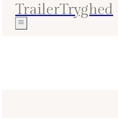
TrailerTryghed