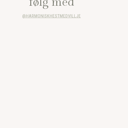
følg med
@HARMONISKHESTMEDVILLJE