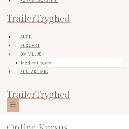
FOREDRAG/CLINIC
TrailerTryghed
SHOP
PODCAST
OM VILLJE
Mød mit team
KONTAKT MIG
TrailerTryghed
Online Kursus