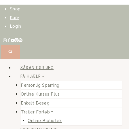
Fortsæt
Shop
til
Kurv
indhold
Login
SÅDAN GØR JEG
FÅ HJÆLP
Personlig Sparring
Online Kursus Plus
Enkelt Besøg
Trailer Forløb
Online Bibliotek