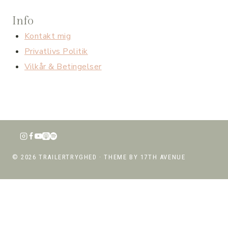
Info
Kontakt mig
Privatlivs Politik
Vilkår & Betingelser
© 2026 TRAILERTRYGHED · THEME BY
17TH AVENUE
TRAILER TRYGHED
SÅDAN GØR JEG
SKIFT
FÅ HJÆLP TIL TRAILER